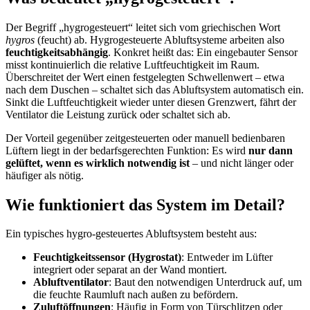
Der Begriff „hygrogesteuert“ leitet sich vom griechischen Wort
hygros
(feucht) ab. Hygrogesteuerte Abluftsysteme arbeiten also
feuchtigkeitsabhängig
. Konkret heißt das: Ein eingebauter Sensor
misst kontinuierlich die relative Luftfeuchtigkeit im Raum.
Überschreitet der Wert einen festgelegten Schwellenwert – etwa
nach dem Duschen – schaltet sich das Abluftsystem automatisch ein.
Sinkt die Luftfeuchtigkeit wieder unter diesen Grenzwert, fährt der
Ventilator die Leistung zurück oder schaltet sich ab.
Der Vorteil gegenüber zeitgesteuerten oder manuell bedienbaren
Lüftern liegt in der bedarfsgerechten Funktion: Es wird
nur dann
gelüftet, wenn es wirklich notwendig ist
– und nicht länger oder
häufiger als nötig.
Wie funktioniert das System im Detail?
Ein typisches hygro-gesteuertes Abluftsystem besteht aus:
Feuchtigkeitssensor (Hygrostat)
: Entweder im Lüfter
integriert oder separat an der Wand montiert.
Abluftventilator
: Baut den notwendigen Unterdruck auf, um
die feuchte Raumluft nach außen zu befördern.
Zuluftöffnungen
: Häufig in Form von Türschlitzen oder