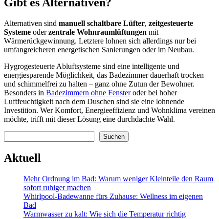
Gibt es Alternativen?
Alternativen sind
manuell schaltbare Lüfter
,
zeitgesteuerte
Systeme
oder
zentrale Wohnraumlüftungen
mit
Wärmerückgewinnung. Letztere lohnen sich allerdings nur bei
umfangreicheren energetischen Sanierungen oder im Neubau.
Hygrogesteuerte Abluftsysteme sind eine intelligente und
energiesparende Möglichkeit, das Badezimmer dauerhaft trocken
und schimmelfrei zu halten – ganz ohne Zutun der Bewohner.
Besonders in
Badezimmern ohne Fenster
oder bei hoher
Luftfeuchtigkeit nach dem Duschen sind sie eine lohnende
Investition. Wer Komfort, Energieeffizienz und Wohnklima vereinen
möchte, trifft mit dieser Lösung eine durchdachte Wahl.
Suchen
Suchen
Aktuell
Mehr Ordnung im Bad: Warum weniger Kleinteile den Raum
sofort ruhiger machen
Whirlpool-Badewanne fürs Zuhause: Wellness im eigenen
Bad
Warmwasser zu kalt: Wie sich die Temperatur richtig