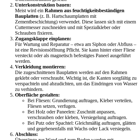
Unterkonstruktion bauen:
Meist wird ein
Rahmen aus feuchtigkeitsbeständigen
Bauplatten
(z. B. Hartschaumplatten mit
Zementbeschichtung) verwendet. Diese lassen sich mit einem
Cuttermesser zuschneiden und mit Spezialkleber oder
Schrauben fixieren.
Zugangsklappe einplanen:
Für Wartung und Reparatur – etwa am Siphon oder Abfluss –
ist eine Revisionsöffnung Pflicht. Sie kann hinter einer Fliese
versteckt oder als magnetisch befestigtes Paneel ausgeführt
werden.
Verkleidung montieren:
Die zugeschnittenen Bauplatten werden auf den Rahmen
geklebt oder verschraubt. Wichtig ist, die Kanten sorgfältig zu
verspachteln und abzudichten, um das Eindringen von Wasser
zu verhindern.
Oberfläche gestalten:
Bei Fliesen: Grundierung auftragen, Kleber verteilen,
Fliesen setzen, verfugen.
Bei Holz oder Paneelen: Zuschnitt anpassen,
verschrauben oder kleben, Versiegelung auftragen.
Bei Putz oder Spachtel: Gleichmäßig auftragen, glätten
und gegebenenfalls mit Wachs oder Lack versiegeln.
Abschluss:
Übergänge zur Wand und zum Boden werden mit