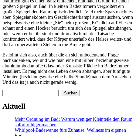
Natürlich gibt es einen ganz einfachen, rationalen Grund für einen
großen Spiegel im Bad. In kleinen Badezimmern vergrößert ein
großer Spiegel den Raum optisch deutlich. Viel mehr Spaß macht es
aber, Spiegelanekdoten im Geschlechterkampf auszutauschen, wenn
beispielsweise eine kleine „Sie“ beim großen „Er“ allein auf Fliesen
schaut und einen Hocker braucht, um sich den Spiegel abzuhängen,
oder wenn er bei ihr steht und dramatisch mit der Tatsache
konfrontiert wird, dass der Körper unterhalb des Halses weiter- und
dort an unerwarteten Stellen in die Breite geht.
Es lohnt sich also, auch über die an sich unbedeutende Frage
nachzudenken, wo und wie man eine mit Silber- beziehungsweise
aluminiumbedampfte Glas- oder Kunststofffläche im Badezimmer
installiert. Es mag nicht das Leben davon abhängen, aber fünf gute
Minuten (beziehungsweise eine halbe Stunde) nach dem Aufstehen.
Und das ist ja auch nicht gerade wenig.
Suchen
Suchen
Aktuell
Mehr Ordnung im Bad: Warum weniger Kleinteile den Raum
sofort ruhiger machen
Whirlpool-Badewanne fürs Zuhause: Wellness im eigenen
Bad