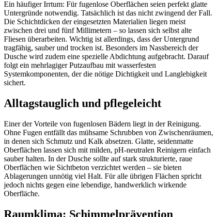
Ein häufiger Irrtum: Für fugenlose Oberflächen seien perfekt glatte
Untergründe notwendig. Tatsächlich ist das nicht zwingend der Fall.
Die Schichtdicken der eingesetzten Materialien liegen meist
zwischen drei und fünf Millimetern – so lassen sich selbst alte
Fliesen überarbeiten. Wichtig ist allerdings, dass der Untergrund
tragfähig, sauber und trocken ist. Besonders im Nassbereich der
Dusche wird zudem eine spezielle Abdichtung aufgebracht. Darauf
folgt ein mehrlagiger Putzaufbau mit wasserfesten
Systemkomponenten, der die nötige Dichtigkeit und Langlebigkeit
sichert.
Alltagstauglich und pflegeleicht
Einer der Vorteile von fugenlosen Bädern liegt in der Reinigung.
Ohne Fugen entfällt das mühsame Schrubben von Zwischenräumen,
in denen sich Schmutz und Kalk absetzen. Glatte, seidenmatte
Oberflächen lassen sich mit milden, pH-neutralen Reinigern einfach
sauber halten. In der Dusche sollte auf stark strukturierte, raue
Oberflächen wie Sichtbeton verzichtet werden – sie bieten
Ablagerungen unnötig viel Halt. Für alle übrigen Flächen spricht
jedoch nichts gegen eine lebendige, handwerklich wirkende
Oberfläche.
Raumklima: Schimmelprävention