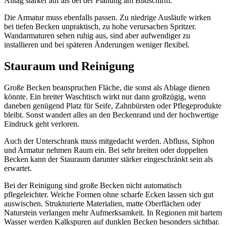
Alltag stärker auf als bei der Planung am Bildschirm.
Die Armatur muss ebenfalls passen. Zu niedrige Ausläufe wirken
bei tiefen Becken unpraktisch, zu hohe verursachen Spritzer.
Wandarmaturen sehen ruhig aus, sind aber aufwendiger zu
installieren und bei späteren Änderungen weniger flexibel.
Stauraum und Reinigung
Große Becken beanspruchen Fläche, die sonst als Ablage dienen
könnte. Ein breiter Waschtisch wirkt nur dann großzügig, wenn
daneben genügend Platz für Seife, Zahnbürsten oder Pflegeprodukte
bleibt. Sonst wandert alles an den Beckenrand und der hochwertige
Eindruck geht verloren.
Auch der Unterschrank muss mitgedacht werden. Abfluss, Siphon
und Armatur nehmen Raum ein. Bei sehr breiten oder doppelten
Becken kann der Stauraum darunter stärker eingeschränkt sein als
erwartet.
Bei der Reinigung sind große Becken nicht automatisch
pflegeleichter. Weiche Formen ohne scharfe Ecken lassen sich gut
auswischen. Strukturierte Materialien, matte Oberflächen oder
Naturstein verlangen mehr Aufmerksamkeit. In Regionen mit hartem
Wasser werden Kalkspuren auf dunklen Becken besonders sichtbar.