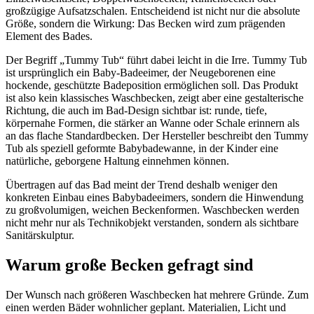
großzügige Aufsatzschalen. Entscheidend ist nicht nur die absolute
Größe, sondern die Wirkung: Das Becken wird zum prägenden
Element des Bades.
Der Begriff „Tummy Tub“ führt dabei leicht in die Irre. Tummy Tub
ist ursprünglich ein Baby-Badeeimer, der Neugeborenen eine
hockende, geschützte Badeposition ermöglichen soll. Das Produkt
ist also kein klassisches Waschbecken, zeigt aber eine gestalterische
Richtung, die auch im Bad-Design sichtbar ist: runde, tiefe,
körpernahe Formen, die stärker an Wanne oder Schale erinnern als
an das flache Standardbecken. Der Hersteller beschreibt den Tummy
Tub als speziell geformte Babybadewanne, in der Kinder eine
natürliche, geborgene Haltung einnehmen können.
Übertragen auf das Bad meint der Trend deshalb weniger den
konkreten Einbau eines Babybadeeimers, sondern die Hinwendung
zu großvolumigen, weichen Beckenformen. Waschbecken werden
nicht mehr nur als Technikobjekt verstanden, sondern als sichtbare
Sanitärskulptur.
Warum große Becken gefragt sind
Der Wunsch nach größeren Waschbecken hat mehrere Gründe. Zum
einen werden Bäder wohnlicher geplant. Materialien, Licht und