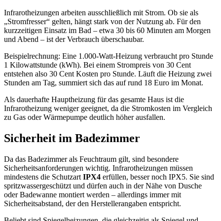
Infrarotheizungen arbeiten ausschließlich mit Strom. Ob sie als
„Stromfresser“ gelten, hängt stark von der Nutzung ab. Für den
kurzzeitigen Einsatz im Bad – etwa 30 bis 60 Minuten am Morgen
und Abend – ist der Verbrauch überschaubar.
Beispielrechnung: Eine 1.000-Watt-Heizung verbraucht pro Stunde
1 Kilowattstunde (kWh). Bei einem Strompreis von 30 Cent
entstehen also 30 Cent Kosten pro Stunde. Läuft die Heizung zwei
Stunden am Tag, summiert sich das auf rund 18 Euro im Monat.
Als dauerhafte Hauptheizung für das gesamte Haus ist die
Infrarotheizung weniger geeignet, da die Stromkosten im Vergleich
zu Gas oder Wärmepumpe deutlich höher ausfallen.
Sicherheit im Badezimmer
Da das Badezimmer als Feuchtraum gilt, sind besondere
Sicherheitsanforderungen wichtig. Infrarotheizungen müssen
mindestens die Schutzart
IPX4
erfüllen, besser noch IPX5. Sie sind
spritzwassergeschützt und dürfen auch in der Nähe von Dusche
oder Badewanne montiert werden – allerdings immer mit
Sicherheitsabstand, der den Herstellerangaben entspricht.
Beliebt sind Spiegelheizungen, die gleichzeitig als Spiegel und