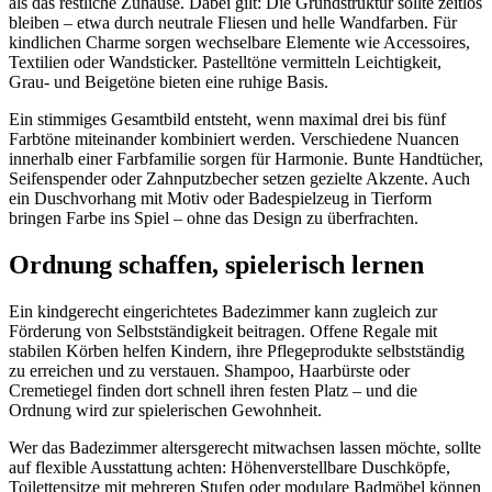
als das restliche Zuhause. Dabei gilt: Die Grundstruktur sollte zeitlos
bleiben – etwa durch neutrale Fliesen und helle Wandfarben. Für
kindlichen Charme sorgen wechselbare Elemente wie Accessoires,
Textilien oder Wandsticker. Pastelltöne vermitteln Leichtigkeit,
Grau- und Beigetöne bieten eine ruhige Basis.
Ein stimmiges Gesamtbild entsteht, wenn maximal drei bis fünf
Farbtöne miteinander kombiniert werden. Verschiedene Nuancen
innerhalb einer Farbfamilie sorgen für Harmonie. Bunte Handtücher,
Seifenspender oder Zahnputzbecher setzen gezielte Akzente. Auch
ein Duschvorhang mit Motiv oder Badespielzeug in Tierform
bringen Farbe ins Spiel – ohne das Design zu überfrachten.
Ordnung schaffen, spielerisch lernen
Ein kindgerecht eingerichtetes Badezimmer kann zugleich zur
Förderung von Selbstständigkeit beitragen. Offene Regale mit
stabilen Körben helfen Kindern, ihre Pflegeprodukte selbstständig
zu erreichen und zu verstauen. Shampoo, Haarbürste oder
Cremetiegel finden dort schnell ihren festen Platz – und die
Ordnung wird zur spielerischen Gewohnheit.
Wer das Badezimmer altersgerecht mitwachsen lassen möchte, sollte
auf flexible Ausstattung achten: Höhenverstellbare Duschköpfe,
Toilettensitze mit mehreren Stufen oder modulare Badmöbel können