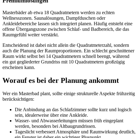
Premiumlösungen
Masterbäder ab etwa 18 Quadratmetern werden zu echten
Wellnesszonen. Saunalösungen, Dampfduschen oder
Ankleidebereiche lassen sich integriert planen. Häufig entsteht eine
offene Übergangszone zwischen Schlaf- und Badbereich, die das
Raumgefühl weiter verstärkt.
Entscheidend ist dabei nicht allein die Quadratmeterzahl, sondern
auch die Planung der Raumproportionen. Ein schlecht geschnittener
Raum wirkt selbst bei 14 Quadratmetern schnell beengt, während
ein gut gegliederter Grundriss mit 10 Quadratmetern großzügig
erscheinen kann.
Worauf es bei der Planung ankommt
Wer ein Masterbad plant, sollte einige strukturelle Aspekte frühzeitig
berücksichtigen:
Die Anbindung an das Schlafzimmer sollte kurz und logisch
sein, idealerweise über eine Ankleide.
Wasser- und Abwasserleitungen müssen früh eingeplant
werden, besonders bei Altbaugrundrissen.
Tageslicht verbessert Atmosphäre und Raumwirkung deutlich,
ein Fenster ist daher ein wichtiger Pluspunkt.