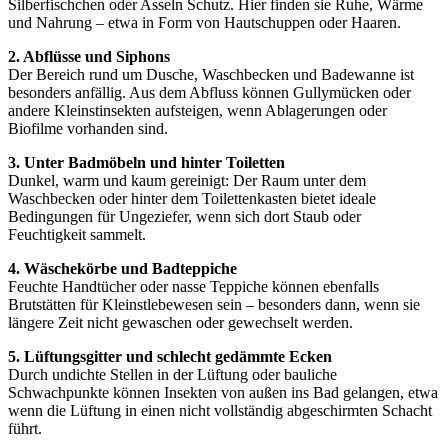
Silberfischchen oder Asseln Schutz. Hier finden sie Ruhe, Wärme
und Nahrung – etwa in Form von Hautschuppen oder Haaren.
2. Abflüsse und Siphons
Der Bereich rund um Dusche, Waschbecken und Badewanne ist
besonders anfällig. Aus dem Abfluss können Gullymücken oder
andere Kleinstinsekten aufsteigen, wenn Ablagerungen oder
Biofilme vorhanden sind.
3. Unter Badmöbeln und hinter Toiletten
Dunkel, warm und kaum gereinigt: Der Raum unter dem
Waschbecken oder hinter dem Toilettenkasten bietet ideale
Bedingungen für Ungeziefer, wenn sich dort Staub oder
Feuchtigkeit sammelt.
4. Wäschekörbe und Badteppiche
Feuchte Handtücher oder nasse Teppiche können ebenfalls
Brutstätten für Kleinstlebewesen sein – besonders dann, wenn sie
längere Zeit nicht gewaschen oder gewechselt werden.
5. Lüftungsgitter und schlecht gedämmte Ecken
Durch undichte Stellen in der Lüftung oder bauliche
Schwachpunkte können Insekten von außen ins Bad gelangen, etwa
wenn die Lüftung in einen nicht vollständig abgeschirmten Schacht
führt.