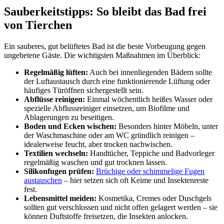
Sauberkeitstipps: So bleibt das Bad frei
von Tierchen
Ein sauberes, gut belüftetes Bad ist die beste Vorbeugung gegen
ungebetene Gäste. Die wichtigsten Maßnahmen im Überblick:
Regelmäßig lüften:
Auch bei innenliegenden Bädern sollte
der Luftaustausch durch eine funktionierende Lüftung oder
häufiges Türöffnen sichergestellt sein.
Abflüsse reinigen:
Einmal wöchentlich heißes Wasser oder
spezielle Abflussreiniger einsetzen, um Biofilme und
Ablagerungen zu beseitigen.
Boden und Ecken wischen:
Besonders hinter Möbeln, unter
der Waschmaschine oder am WC gründlich reinigen –
idealerweise feucht, aber trocken nachwischen.
Textilien wechseln:
Handtücher, Teppiche und Badvorleger
regelmäßig waschen und gut trocknen lassen.
Silikonfugen prüfen:
Brüchige oder schimmelige Fugen
austauschen
– hier setzen sich oft Keime und Insektenreste
fest.
Lebensmittel meiden:
Kosmetika, Cremes oder Duschgels
sollten gut verschlossen und nicht offen gelagert werden – sie
können Duftstoffe freisetzen, die Insekten anlocken.