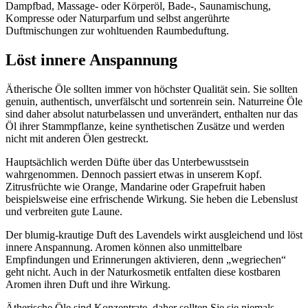
Dampfbad, Massage- oder Körperöl, Bade-, Saunamischung,
Kompresse oder Naturparfum und selbst angerührte
Duftmischungen zur wohltuenden Raumbeduftung.
Löst innere Anspannung
Ätherische Öle sollten immer von höchster Qualität sein. Sie sollten
genuin, authentisch, unverfälscht und sortenrein sein. Naturreine Öle
sind daher absolut naturbelassen und unverändert, enthalten nur das
Öl ihrer Stammpflanze, keine synthetischen Zusätze und werden
nicht mit anderen Ölen gestreckt.
Hauptsächlich werden Düfte über das Unterbewusstsein
wahrgenommen. Dennoch passiert etwas in unserem Kopf.
Zitrusfrüchte wie Orange, Mandarine oder Grapefruit haben
beispielsweise eine erfrischende Wirkung. Sie heben die Lebenslust
und verbreiten gute Laune.
Der blumig-krautige Duft des Lavendels wirkt ausgleichend und löst
innere Anspannung. Aromen können also unmittelbare
Empfindungen und Erinnerungen aktivieren, denn „wegriechen“
geht nicht. Auch in der Naturkosmetik entfalten diese kostbaren
Aromen ihren Duft und ihre Wirkung.
Ätherische Öle sind Konzentrate, daher sollten Sie sie niemals