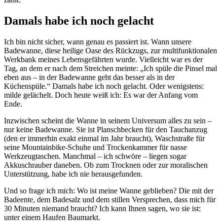
Damals habe ich noch gelacht
Ich bin nicht sicher, wann genau es passiert ist. Wann unsere
Badewanne, diese heilige Oase des Rückzugs, zur multifunktionalen
Werkbank meines Lebensgefährten wurde. Vielleicht war es der
Tag, an dem er nach dem Streichen meinte: „Ich spüle die Pinsel mal
eben aus – in der Badewanne geht das besser als in der
Küchenspüle.“ Damals habe ich noch gelacht. Oder wenigstens:
milde gelächelt. Doch heute weiß ich: Es war der Anfang vom
Ende.
Inzwischen scheint die Wanne in seinem Universum alles zu sein –
nur keine Badewanne. Sie ist Planschbecken für den Tauchanzug
(den er immerhin exakt einmal im Jahr braucht), Waschstraße für
seine Mountainbike-Schuhe und Trockenkammer für nasse
Werkzeugtaschen. Manchmal – ich schwöre – liegen sogar
Akkuschrauber daneben. Ob zum Trocknen oder zur moralischen
Unterstützung, habe ich nie herausgefunden.
Und so frage ich mich: Wo ist meine Wanne geblieben? Die mit der
Badeente, dem Badesalz und dem stillen Versprechen, dass mich für
30 Minuten niemand braucht? Ich kann Ihnen sagen, wo sie ist:
unter einem Haufen Baumarkt.