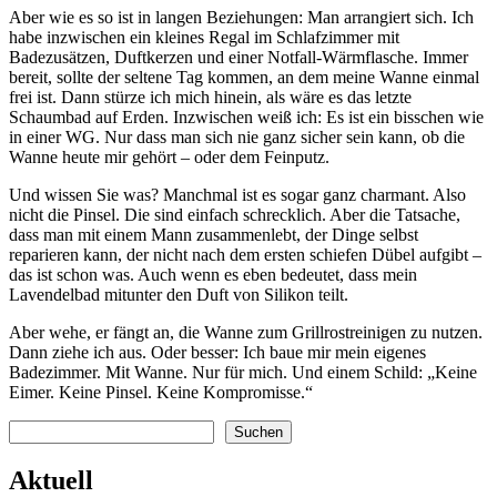
Aber wie es so ist in langen Beziehungen: Man arrangiert sich. Ich
habe inzwischen ein kleines Regal im Schlafzimmer mit
Badezusätzen, Duftkerzen und einer Notfall-Wärmflasche. Immer
bereit, sollte der seltene Tag kommen, an dem meine Wanne einmal
frei ist. Dann stürze ich mich hinein, als wäre es das letzte
Schaumbad auf Erden. Inzwischen weiß ich: Es ist ein bisschen wie
in einer WG. Nur dass man sich nie ganz sicher sein kann, ob die
Wanne heute mir gehört – oder dem Feinputz.
Und wissen Sie was? Manchmal ist es sogar ganz charmant. Also
nicht die Pinsel. Die sind einfach schrecklich. Aber die Tatsache,
dass man mit einem Mann zusammenlebt, der Dinge selbst
reparieren kann, der nicht nach dem ersten schiefen Dübel aufgibt –
das ist schon was. Auch wenn es eben bedeutet, dass mein
Lavendelbad mitunter den Duft von Silikon teilt.
Aber wehe, er fängt an, die Wanne zum Grillrostreinigen zu nutzen.
Dann ziehe ich aus. Oder besser: Ich baue mir mein eigenes
Badezimmer. Mit Wanne. Nur für mich. Und einem Schild: „Keine
Eimer. Keine Pinsel. Keine Kompromisse.“
Suchen
Suchen
Aktuell