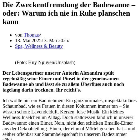
Die Zweckentfremdung der Badewanne –
oder: Warum ich nie in Ruhe planschen
kann
von
Thomas
13. Mai 2025
13. Mai 2025
Spa, Wellness & Beauty
(Foto: Huy Nguyen/Unsplash)
Der Lebenspartner unserer Autorin Alexandra spült
regelmäßig seine Eimer und Pinsel in der gemeinsamen
Badewanne ab und lässt sie zu allem Überfluss auch noch
tagelang darin trocknen. Ihr reicht´s.
Ich wollte nur ein Bad nehmen. Ein ganz normales, unspektakuläres
Schaumbad, wie es Frauen in diesen Kolumnen immer tun – Sie
wissen schon: Lavendelduft, Kerzen, leise Musik. Ein kleines
Wellness-Inselchen im Alltag. Doch stattdessen fand ich in unserer
Badewanne: einen Eimer. Nein, nicht den schicken Emaille-Eimer
aus der Dekoabteilung. Einen, der einmal Mörtel gesehen hat – und
seither offenbar zur Stammbelegschaft in unserem Badezimmer
zählt.