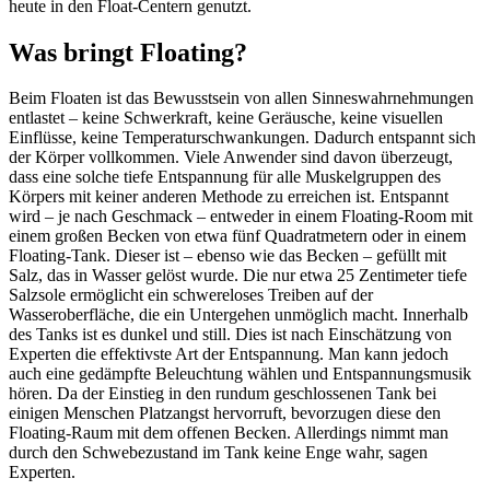
heute in den Float-Centern genutzt.
Was bringt Floating?
Beim Floaten ist das Bewusstsein von allen Sinneswahrnehmungen
entlastet – keine Schwerkraft, keine Geräusche, keine visuellen
Einflüsse, keine Temperaturschwankungen. Dadurch entspannt sich
der Körper vollkommen. Viele Anwender sind davon überzeugt,
dass eine solche tiefe Entspannung für alle Muskelgruppen des
Körpers mit keiner anderen Methode zu erreichen ist. Entspannt
wird – je nach Geschmack – entweder in einem Floating-Room mit
einem großen Becken von etwa fünf Quadratmetern oder in einem
Floating-Tank. Dieser ist – ebenso wie das Becken – gefüllt mit
Salz, das in Wasser gelöst wurde. Die nur etwa 25 Zentimeter tiefe
Salzsole ermöglicht ein schwereloses Treiben auf der
Wasseroberfläche, die ein Untergehen unmöglich macht. Innerhalb
des Tanks ist es dunkel und still. Dies ist nach Einschätzung von
Experten die effektivste Art der Entspannung. Man kann jedoch
auch eine gedämpfte Beleuchtung wählen und Entspannungsmusik
hören. Da der Einstieg in den rundum geschlossenen Tank bei
einigen Menschen Platzangst hervorruft, bevorzugen diese den
Floating-Raum mit dem offenen Becken. Allerdings nimmt man
durch den Schwebezustand im Tank keine Enge wahr, sagen
Experten.