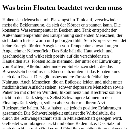
Was beim Floaten beachtet werden muss
Halten sich Menschen mit Platzangst im Tank auf, verschwindet
meist die Beklemmung, da sich der Körper entspannen kann. Die
konstante Wassertemperatur in Becken und Tank entspricht der
Außenhauttemperatur des Entspannung suchenden Menschen, der
sich dadurch stets warm und geborgen fühlt. Sein Körper verwendet
keine Energie für den Ausgleich von Temperaturschwankungen.
Angenehmer Nebeneffekt: Das Salz hält die Haut weich und
geschmeidig und wirkt sich positiv auf die verschiedensten
Hautleiden aus. Floaten sollte niemand, der unter der Einwirkung
von Koffein, Alkohol oder anderen Substanzen steht, die das
Bewusstsein beeinflussen. Ebenso abzuraten ist das Floaten kurz
nach dem Essen. Dies gilt insbesondere für stark fetthaltige
Nahrung. Auch Menschen, die an Epilepsie leiden und nicht unter
medizinischer Aufsicht stehen, schwer depressive Menschen sowie
Patienten mit offenen Wunden, Inkontinenz und Brechreiz sollten
nicht in den Tank steigen. Selbst Schwangere können in den
Floating-Tank steigen, sollten aber vorher mit ihrem Arzt
Rücksprache halten. Meist haben sie jedoch positive Erfahrungen
gesammelt. Die Schwerelosigkeit entlastet die Wirbelsäule, die
durch die Schwangerschaft stark in Mitleidenschaft gezogen wird.
Gefloatet wird übrigens nackt und ohne Bademütze. Das Salz tut
auch dem Haar gut, stärkt es und führt ihm wichtige Spurenelemente