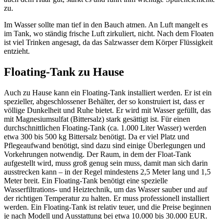
zu.
Im Wasser sollte man tief in den Bauch atmen. An Luft mangelt es
im Tank, wo ständig frische Luft zirkuliert, nicht. Nach dem Floaten
ist viel Trinken angesagt, da das Salzwasser dem Körper Flüssigkeit
entzieht.
Floating-Tank zu Hause
Auch zu Hause kann ein Floating-Tank installiert werden. Er ist ein
spezieller, abgeschlossener Behälter, der so konstruiert ist, dass er
völlige Dunkelheit und Ruhe bietet. Er wird mit Wasser gefüllt, das
mit Magnesiumsulfat (Bittersalz) stark gesättigt ist. Für einen
durchschnittlichen Floating-Tank (ca. 1.000 Liter Wasser) werden
etwa 300 bis 500 kg Bittersalz benötigt. Da er viel Platz und
Pflegeaufwand benötigt, sind dazu sind einige Überlegungen und
Vorkehrungen notwendig. Der Raum, in dem der Float-Tank
aufgestellt wird, muss groß genug sein muss, damit man sich darin
ausstrecken kann – in der Regel mindestens 2,5 Meter lang und 1,5
Meter breit. Ein Floating-Tank benötigt eine spezielle
Wasserfiltrations- und Heiztechnik, um das Wasser sauber und auf
der richtigen Temperatur zu halten. Er muss professionell installiert
werden. Ein Floating-Tank ist relativ teuer, und die Preise beginnen
je nach Modell und Ausstattung bei etwa 10.000 bis 30.000 EUR.