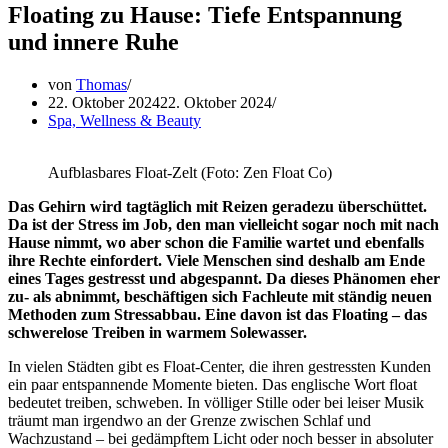
Floating zu Hause: Tiefe Entspannung
und innere Ruhe
von
Thomas
22. Oktober 2024
22. Oktober 2024
Spa, Wellness & Beauty
Aufblasbares Float-Zelt (Foto: Zen Float Co)
Das Gehirn wird tagtäglich mit Reizen geradezu überschüttet.
Da ist der Stress im Job, den man vielleicht sogar noch mit nach
Hause nimmt, wo aber schon die Familie wartet und ebenfalls
ihre Rechte einfordert. Viele Menschen sind deshalb am Ende
eines Tages gestresst und abgespannt. Da dieses Phänomen eher
zu- als abnimmt, beschäftigen sich Fachleute mit ständig neuen
Methoden zum Stressabbau. Eine davon ist das Floating – das
schwerelose Treiben in warmem Solewasser.
In vielen Städten gibt es Float-Center, die ihren gestressten Kunden
ein paar entspannende Momente bieten. Das englische Wort float
bedeutet treiben, schweben. In völliger Stille oder bei leiser Musik
träumt man irgendwo an der Grenze zwischen Schlaf und
Wachzustand – bei gedämpftem Licht oder noch besser in absoluter