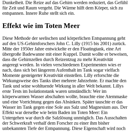
Dunkelheit. Die Reize auf das Gehirn werden reduziert, das Gefühl
für Zeit und Raum vergeht. Die Wärme hilft dem Körper, sich zu
entspannen. Innere Ruhe stellt sich ein.
Effekt wie im Toten Meer
Diese Methode der seelischen und körperlichen Entspannung geht
auf den US-Gehirnforschers John C. Lilly (1915 bis 2001) zurück.
Mitte der 1950er Jahre entwickelte er den Floatingtank, eine Art
übergroße Badewanne mit einer Kuppel. Damit wollte er beweisen,
dass die Gehirnzellen durch Reizentzug zu mehr Kreativität
angeregt werden. In vielen verschiedenen Experimenten wies er
nach, dass sich bei längerem Aufenthalt im Tank sogar vielfach
Momente gesteigerter Kreativität einstellen. Lilly erforschte die
Wirkungsweise des Tanks über mehrere Jahrzehnte. Er machte den
Tank und seine wohltuende Wirkung in aller Welt bekannt. Lillys
erste Tests im Isolationstank waren umständlich: Wer im
körperwarmen Wasser abschalten wollte, brauchte eine Atemmaske
und eine Vorrichtung gegen das Absinken. Später tauschte er das
Wasser im Tank gegen eine Sole aus Salz und Magnesium aus. Der
Effekt war derselbe wie beim Baden im Toten Meer: Ein
Untergehen war durch die Salzlösung unmöglich. Das Ausschalten
der Schwerkraft verhalf dem Forscher zu einer ihm bisher
unbekannten Tiefe der Entspannung. Diese Eigenschaft wird noch