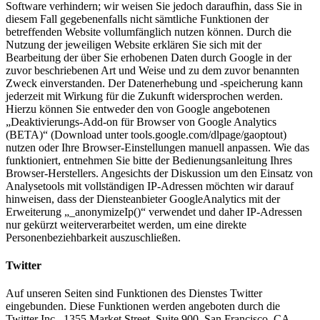
Software verhindern; wir weisen Sie jedoch daraufhin, dass Sie in
diesem Fall gegebenenfalls nicht sämtliche Funktionen der
betreffenden Website vollumfänglich nutzen können. Durch die
Nutzung der jeweiligen Website erklären Sie sich mit der
Bearbeitung der über Sie erhobenen Daten durch Google in der
zuvor beschriebenen Art und Weise und zu dem zuvor benannten
Zweck einverstanden. Der Datenerhebung und -speicherung kann
jederzeit mit Wirkung für die Zukunft widersprochen werden.
Hierzu können Sie entweder den von Google angebotenen
„Deaktivierungs-Add-on für Browser von Google Analytics
(BETA)“ (Download unter tools.google.com/dlpage/gaoptout)
nutzen oder Ihre Browser-Einstellungen manuell anpassen. Wie das
funktioniert, entnehmen Sie bitte der Bedienungsanleitung Ihres
Browser-Herstellers. Angesichts der Diskussion um den Einsatz von
Analysetools mit vollständigen IP-Adressen möchten wir darauf
hinweisen, dass der Diensteanbieter GoogleAnalytics mit der
Erweiterung „_anonymizeIp()“ verwendet und daher IP-Adressen
nur gekürzt weiterverarbeitet werden, um eine direkte
Personenbeziehbarkeit auszuschließen.
Twitter
Auf unseren Seiten sind Funktionen des Dienstes Twitter
eingebunden. Diese Funktionen werden angeboten durch die
Twitter Inc., 1355 Market Street, Suite 900, San Francisco, CA