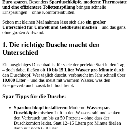
Euro sparen
. Besonders
Sparduschköpfe, moderne Thermostate
und eine effizientere Toilettenspülung
bringen schnelle
Einsparungen – ohne Komforteinbußen.
Schon mit kleinen Maßnahmen lässt sich also
ein großer
Unterschied für Umwelt und Geldbeutel machen
– und das ganz
ohne großen Aufwand.
1. Die richtige Dusche macht den
Unterschied
Ein ausgiebiges Duschbad ist für viele der perfekte Start in den Tag
– doch dabei fließen oft
10 bis 15 Liter Wasser pro Minute
durch
den Duschkopf. Wer täglich duscht, verbraucht im Jahr schnell über
10.000 Liter
– und das meist mit warmem Wasser, was den
Energieverbrauch zusätzlich hochtreibt.
Spar-Tipps für die Dusche:
Sparduschkopf installieren:
Moderne
Wasserspar-
Duschköpfe
mischen Luft in den Wasserstrahl und senken
den Verbrauch um bis zu 50 Prozent – ohne dass der
Duschkomfort leidet. Statt 12–15 Litern pro Minute fließen
dann nur noch 6–8 Liter.