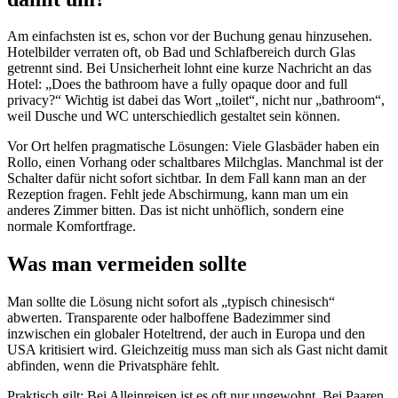
Am einfachsten ist es, schon vor der Buchung genau hinzusehen.
Hotelbilder verraten oft, ob Bad und Schlafbereich durch Glas
getrennt sind. Bei Unsicherheit lohnt eine kurze Nachricht an das
Hotel: „Does the bathroom have a fully opaque door and full
privacy?“ Wichtig ist dabei das Wort „toilet“, nicht nur „bathroom“,
weil Dusche und WC unterschiedlich gestaltet sein können.
Vor Ort helfen pragmatische Lösungen: Viele Glasbäder haben ein
Rollo, einen Vorhang oder schaltbares Milchglas. Manchmal ist der
Schalter dafür nicht sofort sichtbar. In dem Fall kann man an der
Rezeption fragen. Fehlt jede Abschirmung, kann man um ein
anderes Zimmer bitten. Das ist nicht unhöflich, sondern eine
normale Komfortfrage.
Was man vermeiden sollte
Man sollte die Lösung nicht sofort als „typisch chinesisch“
abwerten. Transparente oder halboffene Badezimmer sind
inzwischen ein globaler Hoteltrend, der auch in Europa und den
USA kritisiert wird. Gleichzeitig muss man sich als Gast nicht damit
abfinden, wenn die Privatsphäre fehlt.
Praktisch gilt: Bei Alleinreisen ist es oft nur ungewohnt. Bei Paaren