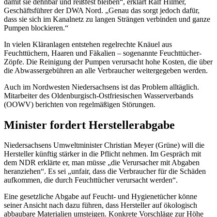
damit sie dehnbar und reißfest bleiben“, erklärt Ralf Hilmer,
Geschäftsführer der DWA Nord. „Genau das sorgt jedoch dafür,
dass sie sich im Kanalnetz zu langen Strängen verbinden und ganze
Pumpen blockieren.“
In vielen Kläranlagen entstehen regelrechte Knäuel aus
Feuchttüchern, Haaren und Fäkalien – sogenannte Feuchttücher-
Zöpfe. Die Reinigung der Pumpen verursacht hohe Kosten, die über
die Abwassergebühren an alle Verbraucher weitergegeben werden.
Auch im Nordwesten Niedersachsens ist das Problem alltäglich.
Mitarbeiter des Oldenburgisch-Ostfriesischen Wasserverbands
(OOWV) berichten von regelmäßigen Störungen.
Minister fordert Herstellerabgabe
Niedersachsens Umweltminister Christian Meyer (Grüne) will die
Hersteller künftig stärker in die Pflicht nehmen. Im Gespräch mit
dem NDR erklärte er, man müsse „die Verursacher mit Abgaben
heranziehen“. Es sei „unfair, dass die Verbraucher für die Schäden
aufkommen, die durch Feuchttücher verursacht werden“.
Eine gesetzliche Abgabe auf Feucht- und Hygienetücher könne
seiner Ansicht nach dazu führen, dass Hersteller auf ökologisch
abbaubare Materialien umsteigen. Konkrete Vorschläge zur Höhe