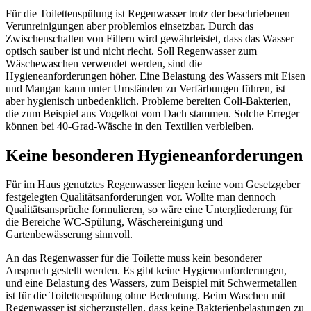
Für die Toilettenspülung ist Regenwasser trotz der beschriebenen
Verunreinigungen aber problemlos einsetzbar. Durch das
Zwischenschalten von Filtern wird gewährleistet, dass das Wasser
optisch sauber ist und nicht riecht. Soll Regenwasser zum
Wäschewaschen verwendet werden, sind die
Hygieneanforderungen höher. Eine Belastung des Wassers mit Eisen
und Mangan kann unter Umständen zu Verfärbungen führen, ist
aber hygienisch unbedenklich. Probleme bereiten Coli-Bakterien,
die zum Beispiel aus Vogelkot vom Dach stammen. Solche Erreger
können bei 40-Grad-Wäsche in den Textilien verbleiben.
Keine besonderen Hygieneanforderungen
Für im Haus genutztes Regenwasser liegen keine vom Gesetzgeber
festgelegten Qualitätsanforderungen vor. Wollte man dennoch
Qualitätsansprüche formulieren, so wäre eine Untergliederung für
die Bereiche WC-Spülung, Wäschereinigung und
Gartenbewässerung sinnvoll.
An das Regenwasser für die Toilette muss kein besonderer
Anspruch gestellt werden. Es gibt keine Hygieneanforderungen,
und eine Belastung des Wassers, zum Beispiel mit Schwermetallen
ist für die Toilettenspülung ohne Bedeutung. Beim Waschen mit
Regenwasser ist sicherzustellen, dass keine Bakterienbelastungen zu