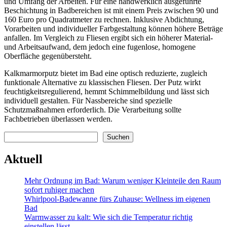
und Umfang der Arbeiten. Für eine handwerklich ausgeführte
Beschichtung in Badbereichen ist mit einem Preis zwischen 90 und
160 Euro pro Quadratmeter zu rechnen. Inklusive Abdichtung,
Vorarbeiten und individueller Farbgestaltung können höhere Beträge
anfallen. Im Vergleich zu Fliesen ergibt sich ein höherer Material-
und Arbeitsaufwand, dem jedoch eine fugenlose, homogene
Oberfläche gegenübersteht.
Kalkmarmorputz bietet im Bad eine optisch reduzierte, zugleich
funktionale Alternative zu klassischen Fliesen. Der Putz wirkt
feuchtigkeitsregulierend, hemmt Schimmelbildung und lässt sich
individuell gestalten. Für Nassbereiche sind spezielle
Schutzmaßnahmen erforderlich. Die Verarbeitung sollte
Fachbetrieben überlassen werden.
Suchen
Suchen
Aktuell
Mehr Ordnung im Bad: Warum weniger Kleinteile den Raum
sofort ruhiger machen
Whirlpool-Badewanne fürs Zuhause: Wellness im eigenen
Bad
Warmwasser zu kalt: Wie sich die Temperatur richtig
einstellen lässt