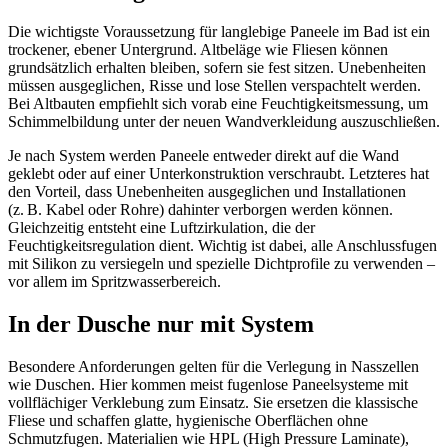
Die wichtigste Voraussetzung für langlebige Paneele im Bad ist ein
trockener, ebener Untergrund. Altbeläge wie Fliesen können
grundsätzlich erhalten bleiben, sofern sie fest sitzen. Unebenheiten
müssen ausgeglichen, Risse und lose Stellen verspachtelt werden.
Bei Altbauten empfiehlt sich vorab eine Feuchtigkeitsmessung, um
Schimmelbildung unter der neuen Wandverkleidung auszuschließen.
Je nach System werden Paneele entweder direkt auf die Wand
geklebt oder auf einer Unterkonstruktion verschraubt. Letzteres hat
den Vorteil, dass Unebenheiten ausgeglichen und Installationen
(z. B. Kabel oder Rohre) dahinter verborgen werden können.
Gleichzeitig entsteht eine Luftzirkulation, die der
Feuchtigkeitsregulation dient. Wichtig ist dabei, alle Anschlussfugen
mit Silikon zu versiegeln und spezielle Dichtprofile zu verwenden –
vor allem im Spritzwasserbereich.
In der Dusche nur mit System
Besondere Anforderungen gelten für die Verlegung in Nasszellen
wie Duschen. Hier kommen meist fugenlose Paneelsysteme mit
vollflächiger Verklebung zum Einsatz. Sie ersetzen die klassische
Fliese und schaffen glatte, hygienische Oberflächen ohne
Schmutzfugen. Materialien wie HPL (High Pressure Laminate),