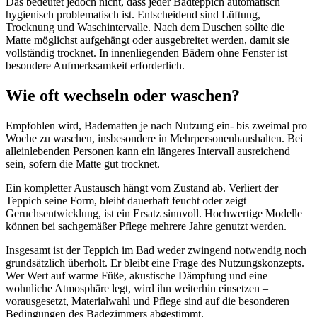
Das bedeutet jedoch nicht, dass jeder Badteppich automatisch
hygienisch problematisch ist. Entscheidend sind Lüftung,
Trocknung und Waschintervalle. Nach dem Duschen sollte die
Matte möglichst aufgehängt oder ausgebreitet werden, damit sie
vollständig trocknet. In innenliegenden Bädern ohne Fenster ist
besondere Aufmerksamkeit erforderlich.
Wie oft wechseln oder waschen?
Empfohlen wird, Badematten je nach Nutzung ein- bis zweimal pro
Woche zu waschen, insbesondere in Mehrpersonenhaushalten. Bei
alleinlebenden Personen kann ein längeres Intervall ausreichend
sein, sofern die Matte gut trocknet.
Ein kompletter Austausch hängt vom Zustand ab. Verliert der
Teppich seine Form, bleibt dauerhaft feucht oder zeigt
Geruchsentwicklung, ist ein Ersatz sinnvoll. Hochwertige Modelle
können bei sachgemäßer Pflege mehrere Jahre genutzt werden.
Insgesamt ist der Teppich im Bad weder zwingend notwendig noch
grundsätzlich überholt. Er bleibt eine Frage des Nutzungskonzepts.
Wer Wert auf warme Füße, akustische Dämpfung und eine
wohnliche Atmosphäre legt, wird ihn weiterhin einsetzen –
vorausgesetzt, Materialwahl und Pflege sind auf die besonderen
Bedingungen des Badezimmers abgestimmt.