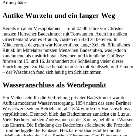
Atmosphäre.
Antike Wurzeln und ein langer Weg
Bereits im alten Mesopotamien – rund 4.500 Jahre vor Christus –
nutzten Herrscher Badezimmer mit Tonwannen. Auch im antiken
Griechenland war es Brauch, Gästen ein Bad zu bereiten. In
Mitteleuropa dagegen war Körperpflege lange Zeit ein öffentliches
Ritual: Im Mittelalter nutzten Menschen Badestuben, was jedoch
zunehmend als unsittlich galt. Seuchen und kirchliche Einflüsse
führten im 15. und 16. Jahrhundert zur Schließung vieler dieser
Einrichtungen. Zu Hause behalf man sich mit Schüsseln und Eimern
– der Waschtisch fand sich häufig im Schlafzimmer.
Wasseranschluss als Wendepunkt
Ein Meilenstein für die Verbreitung privater Badezimmer war der
Aufbau moderner Wasserversorgung. 1854 nahm das erste Berliner
Wasserwerk seinen Betrieb auf, ab 1874 wurde der Hausanschluss
verpflichtend. Dennoch blieb das Badezimmer zunächst ein Luxus.
Viele Berliner nutzten Zinkwannen in der Küche, befüllt mit Wasser
aus Eimern. Die Erfindung des Badeofens erleichterte die Prozedur
– und beflügelte die Fantasie: Heizbare Sitzbadestühle und die
„Wellenbadschaukel“ des Berliner Klempners Carl Dittmann von