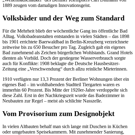
1889 zeugen vom damaligen Innovationsgeist.
Volksbäder und der Weg zum Standard
Für die Mehrheit blieb der wöchentliche Gang ins öffentliche Bad
Alltag. Volksbadeanstalten entstanden in vielen Städten – das 1898
bis 1901 errichtete Baerwaldbad in Berlin-Kreuzberg verzeichnete
zeitweise bis zu 650 Besucher pro Tag. Zugleich galt ein eigenes
Bad zunehmend als Zeichen bürgerlichen Wohlstands. Grand Hotels
dienten als Vorbild. Doch der gestiegene Wasserverbrauch sorgte
auch für Konflikte: 1908 beklagte die Deutsche Hausbesitzer-
Zeitung eine „Verschwendung“ durch allzu reinliche Mieterinnen.
1910 verfügten nur 13,3 Prozent der Berliner Wohnungen über ein
eigenes Bad – im wohlhabenden Stadtteil Tiergarten waren es
immerhin 60 Prozent. Bis Mitte der 1920er-Jahre verdoppelte sich
diese Zahl. Erst in der Nachkriegszeit wurde das Badezimmer in
Neubauten zur Regel – meist als schlichte Nasszelle.
Vom Provisorium zum Designobjekt
In vielen Altbauten behalf man sich lange mit Duschen in Küchen
oder umgebauten Speisekammern. Mit zunehmender Sanierung,