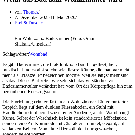
von
Thomas
7. Dezember 2025
31. Mai 2026
Bad & Dusche
Ein Wohn...äh...Badezimmer (Foto: Omar
Shabana/Unsplash)
Schlagwörter:
Wohnbad
Es gibt Badezimmer, die bloß funktional sind – gefliest, hell,
praktisch. Und es gibt solche wie dieses: Räume, die man gar nicht
mehr als „Nasszelle“ bezeichnen möchte, weil sie längst mehr sind
als das. Dieses Bad zeigt, wie sehr sich das Verständnis von
Badezimmerkultur verändert hat: vom Ort der Körperpflege hin zum
persönlichen Rückzugsraum.
Die Einrichtung erinnert fast an ein Wohnzimmer. Ein gemusterter
Teppich liegt auf dem dunklen Fliesenboden, ein Stuhl mit
Handtüchern steht bereit wie in einer Ankleide, an der Wand hängt
Kunst. Selbst der Waschtisch ist kein standardisiertes Möbelstück,
sondern eine Art Kommode mit Charakter – dunkel, elegant, auf
schlanken Beinen. Man ahnt: Hier soll nicht nur gewaschen,
sondern gelebt werden.