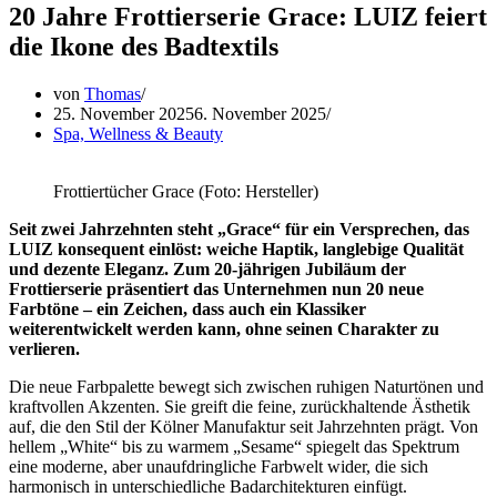
20 Jahre Frottierserie Grace: LUIZ feiert
die Ikone des Badtextils
von
Thomas
25. November 2025
6. November 2025
Spa, Wellness & Beauty
Frottiertücher Grace (Foto: Hersteller)
Seit zwei Jahrzehnten steht „Grace“ für ein Versprechen, das
LUIZ konsequent einlöst: weiche Haptik, langlebige Qualität
und dezente Eleganz. Zum 20-jährigen Jubiläum der
Frottierserie präsentiert das Unternehmen nun 20 neue
Farbtöne – ein Zeichen, dass auch ein Klassiker
weiterentwickelt werden kann, ohne seinen Charakter zu
verlieren.
Die neue Farbpalette bewegt sich zwischen ruhigen Naturtönen und
kraftvollen Akzenten. Sie greift die feine, zurückhaltende Ästhetik
auf, die den Stil der Kölner Manufaktur seit Jahrzehnten prägt. Von
hellem „White“ bis zu warmem „Sesame“ spiegelt das Spektrum
eine moderne, aber unaufdringliche Farbwelt wider, die sich
harmonisch in unterschiedliche Badarchitekturen einfügt.