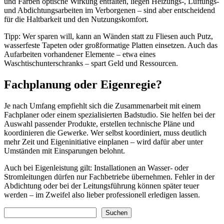
und Farben optische Wirkung entfalten, liegen Heizungs-, Lüftungs-
und Abdichtungsarbeiten im Verborgenen – sind aber entscheidend
für die Haltbarkeit und den Nutzungskomfort.
Tipp: Wer sparen will, kann an Wänden statt zu Fliesen auch Putz,
wasserfeste Tapeten oder großformatige Platten einsetzen. Auch das
Aufarbeiten vorhandener Elemente – etwa eines
Waschtischunterschranks – spart Geld und Ressourcen.
Fachplanung oder Eigenregie?
Je nach Umfang empfiehlt sich die Zusammenarbeit mit einem
Fachplaner oder einem spezialisierten Badstudio. Sie helfen bei der
Auswahl passender Produkte, erstellen technische Pläne und
koordinieren die Gewerke. Wer selbst koordiniert, muss deutlich
mehr Zeit und Eigeninitiative einplanen – wird dafür aber unter
Umständen mit Einsparungen belohnt.
Auch bei Eigenleistung gilt: Installationen an Wasser- oder
Stromleitungen dürfen nur Fachbetriebe übernehmen. Fehler in der
Abdichtung oder bei der Leitungsführung können später teuer
werden – im Zweifel also lieber professionell erledigen lassen.
Suchen
Suchen