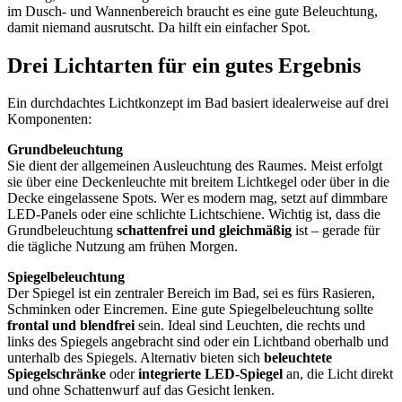
im Dusch- und Wannenbereich braucht es eine gute Beleuchtung,
damit niemand ausrutscht. Da hilft ein einfacher Spot.
Drei Lichtarten für ein gutes Ergebnis
Ein durchdachtes Lichtkonzept im Bad basiert idealerweise auf drei
Komponenten:
Grundbeleuchtung
Sie dient der allgemeinen Ausleuchtung des Raumes. Meist erfolgt
sie über eine Deckenleuchte mit breitem Lichtkegel oder über in die
Decke eingelassene Spots. Wer es modern mag, setzt auf dimmbare
LED-Panels oder eine schlichte Lichtschiene. Wichtig ist, dass die
Grundbeleuchtung
schattenfrei und gleichmäßig
ist – gerade für
die tägliche Nutzung am frühen Morgen.
Spiegelbeleuchtung
Der Spiegel ist ein zentraler Bereich im Bad, sei es fürs Rasieren,
Schminken oder Eincremen. Eine gute Spiegelbeleuchtung sollte
frontal und blendfrei
sein. Ideal sind Leuchten, die rechts und
links des Spiegels angebracht sind oder ein Lichtband oberhalb und
unterhalb des Spiegels. Alternativ bieten sich
beleuchtete
Spiegelschränke
oder
integrierte LED-Spiegel
an, die Licht direkt
und ohne Schattenwurf auf das Gesicht lenken.