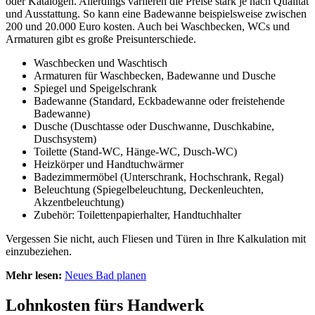
oder Katalogen. Allerdings variieren die Preise stark je nach Qualität
und Ausstattung. So kann eine Badewanne beispielsweise zwischen
200 und 20.000 Euro kosten. Auch bei Waschbecken, WCs und
Armaturen gibt es große Preisunterschiede.
Waschbecken und Waschtisch
Armaturen für Waschbecken, Badewanne und Dusche
Spiegel und Speigelschrank
Badewanne (Standard, Eckbadewanne oder freistehende
Badewanne)
Dusche (Duschtasse oder Duschwanne, Duschkabine,
Duschsystem)
Toilette (Stand-WC, Hänge-WC, Dusch-WC)
Heizkörper und Handtuchwärmer
Badezimmermöbel (Unterschrank, Hochschrank, Regal)
Beleuchtung (Spiegelbeleuchtung, Deckenleuchten,
Akzentbeleuchtung)
Zubehör: Toilettenpapierhalter, Handtuchhalter
Vergessen Sie nicht, auch Fliesen und Türen in Ihre Kalkulation mit
einzubeziehen.
Mehr lesen:
Neues Bad planen
Lohnkosten fürs Handwerk