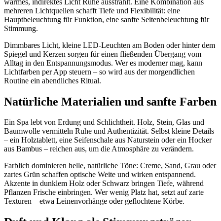
warmes, indirektes Licht Ruhe ausstrahlt. Eine Kombination aus
mehreren Lichtquellen schafft Tiefe und Flexibilität: eine
Hauptbeleuchtung für Funktion, eine sanfte Seitenbeleuchtung für
Stimmung.
Dimmbares Licht, kleine LED-Leuchten am Boden oder hinter dem
Spiegel und Kerzen sorgen für einen fließenden Übergang vom
Alltag in den Entspannungsmodus. Wer es moderner mag, kann
Lichtfarben per App steuern – so wird aus der morgendlichen
Routine ein abendliches Ritual.
Natürliche Materialien und sanfte Farben
Ein Spa lebt von Erdung und Schlichtheit. Holz, Stein, Glas und
Baumwolle vermitteln Ruhe und Authentizität. Selbst kleine Details
– ein Holztablett, eine Seifenschale aus Naturstein oder ein Hocker
aus Bambus – reichen aus, um die Atmosphäre zu verändern.
Farblich dominieren helle, natürliche Töne: Creme, Sand, Grau oder
zartes Grün schaffen optische Weite und wirken entspannend.
Akzente in dunklem Holz oder Schwarz bringen Tiefe, während
Pflanzen Frische einbringen. Wer wenig Platz hat, setzt auf zarte
Texturen – etwa Leinenvorhänge oder geflochtene Körbe.