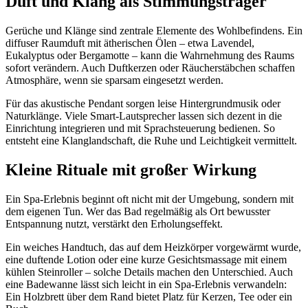
Duft und Klang als Stimmungsträger
Gerüche und Klänge sind zentrale Elemente des Wohlbefindens. Ein
diffuser Raumduft mit ätherischen Ölen – etwa Lavendel,
Eukalyptus oder Bergamotte – kann die Wahrnehmung des Raums
sofort verändern. Auch Duftkerzen oder Räucherstäbchen schaffen
Atmosphäre, wenn sie sparsam eingesetzt werden.
Für das akustische Pendant sorgen leise Hintergrundmusik oder
Naturklänge. Viele Smart-Lautsprecher lassen sich dezent in die
Einrichtung integrieren und mit Sprachsteuerung bedienen. So
entsteht eine Klanglandschaft, die Ruhe und Leichtigkeit vermittelt.
Kleine Rituale mit großer Wirkung
Ein Spa-Erlebnis beginnt oft nicht mit der Umgebung, sondern mit
dem eigenen Tun. Wer das Bad regelmäßig als Ort bewusster
Entspannung nutzt, verstärkt den Erholungseffekt.
Ein weiches Handtuch, das auf dem Heizkörper vorgewärmt wurde,
eine duftende Lotion oder eine kurze Gesichtsmassage mit einem
kühlen Steinroller – solche Details machen den Unterschied. Auch
eine Badewanne lässt sich leicht in ein Spa-Erlebnis verwandeln:
Ein Holzbrett über dem Rand bietet Platz für Kerzen, Tee oder ein