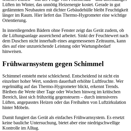
Lüften im Winter, das unnötig Heizenergie kostet. Gerade in gut
gedämmten Neubauten mit dichter Gebäudehülle bleibt Feuchtigkeit
länger im Raum. Hier liefert das Thermo-Hygrometer eine wichtige
Orientierung.
In innenliegenden Bädern ohne Fenster zeigt das Gerät zudem, ob
die Lüftungsanlage ausreichend arbeitet. Sinkt der Feuchtewert nach
dem Duschen nicht innerhalb eines angemessenen Zeitraums, kann
dies auf eine unzureichende Leistung oder Wartungsbedarf
hinweisen.
Frühwarnsystem gegen Schimmel
Schimmel entsteht meist schleichend. Entscheidend ist nicht ein
einzelner hoher Wert, sondern dauerhaft erhöhte Luftfeuchte. Wer
regelmäßig auf das Thermo-Hygrometer blickt, erkennt Trends.
Bleiben die Werte über Tage oder Wochen hinweg im kritischen
Bereich, lässt sich frühzeitig gegensteuern – durch intensiveres
Lüften, angepasstes Heizen oder das Freihalten von Luftzirkulation
hinter Möbeln.
Damit fungiert das Gerät als einfaches Frühwarnsystem. Es ersetzt
keine bauliche Untersuchung, bietet aber eine niedrigschwellige
Kontrolle im Alltag.